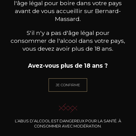
l'âge légal pour boire dans votre pays
avant de vous accueillir sur Bernard-
Massard.
S'il n'y a pas d'âge légal pour
consommer de l'alcool dans votre pays,
vous devez avoir plus de 18 ans.
Avez-vous plus de 18 ans ?
JE CONFIRME
DOMAINE CLOS DES
DOMAINE CLOS DES
DO
ROCHERS
ROCHERS
Petite Fleur des Rochers
Prototype Chardonnay
Pinot 
Sauvignon Blanc
2024
2025
20
39
75cl /
75cl /
7
,46€
,90€
L’ABUS D’ALCOOL EST DANGEREUX POUR LA SANTÉ. À
CONSOMMER AVEC MODÉRATION.