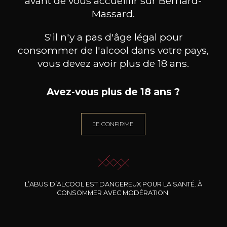
avant de vous accueillir sur Bernard-
Massard.
S'il n'y a pas d'âge légal pour
consommer de l'alcool dans votre pays,
vous devez avoir plus de 18 ans.
Avez-vous plus de 18 ans ?
ENVINATE
ENVINATE
JE CONFIRME
Albahra
Táganan
Lo
2024
2024
14
26
75cl /
75cl /
75
,04€
,16€
L’ABUS D’ALCOOL EST DANGEREUX POUR LA SANTÉ. À
CONSOMMER AVEC MODÉRATION.