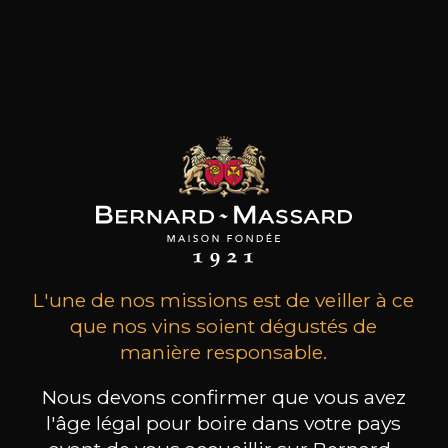
vinification, qui a évolué vers Envínate, un projet
qui se concentre sur l'exploration de parcelles
distinctes, principalement dans les régions de
Ribeira Sacra et des îles Canaries, influencées par
l'Atlantique. Leur objectif collectif est de
produire des vins profondément purs et
authentiques qui expriment le terruño de
chaque parcelle de manière claire et concise.
les clients qui ont acheté ce
produit ont également acheté
L'une de nos missions est de veiller à ce
ceux-ci
que nos vins soient dégustés de
manière responsable.
Nous devons confirmer que vous avez
l'âge légal pour boire dans votre pays