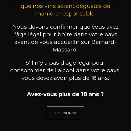
que nos vins soient dégustés de
Chaque lauréat a reçu ce hier aux Caves
manière responsable.
Bernard-Massard 6 bouteilles de jus de
Nous devons confirmer que vous avez
Raisin Bio Raisinor personnalisées avec la
l'âge légal pour boire dans votre pays
photo de sa création en plus de son lot.
avant de vous accueillir sur Bernard-
Retrouvez toutes les créations des lauréats
Massard.
ici
S'il n'y a pas d'âge légal pour
consommer de l'alcool dans votre pays,
vous devez avoir plus de 18 ans.
Avez-vous plus de 18 ans ?
JE CONFIRME