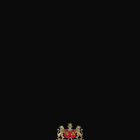
ARD.LU
+ DE 900 RÉFÉRENCES
PAIEMENT SÉCURISÉ
LIVRAISON EXP
UCTEURS
IDÉES CADEAUX
PROMOTIONS
VERRERIE
iat historique de deux entreprises familiales
enariat histo
ntreprises fam