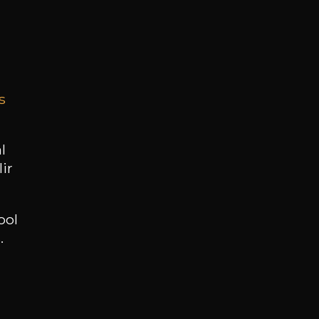
n 2021, font partie intégrante de la
s
actus est de très longue date.
l
ir
ool
.