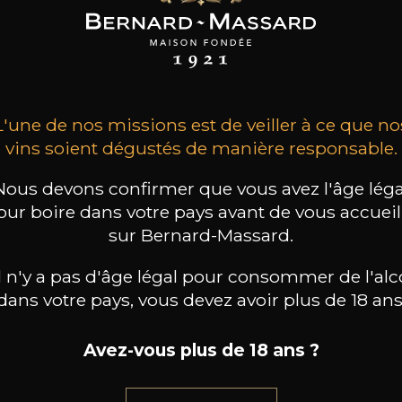
son Bernard-Massard, qui fête son centenaire e
L'une de nos missions est de veiller à ce que no
vins soient dégustés de manière responsable.
avec la famille Leesch, fondatrice du groupe C
Nous devons confirmer que vous avez l'âge léga
et
65 du Wort du 24.04.2021
our boire dans votre pays avant de vous accueill
sur Bernard-Massard.
il n'y a pas d'âge légal pour consommer de l'alc
dans votre pays, vous devez avoir plus de 18 ans
Avez-vous plus de 18 ans ?