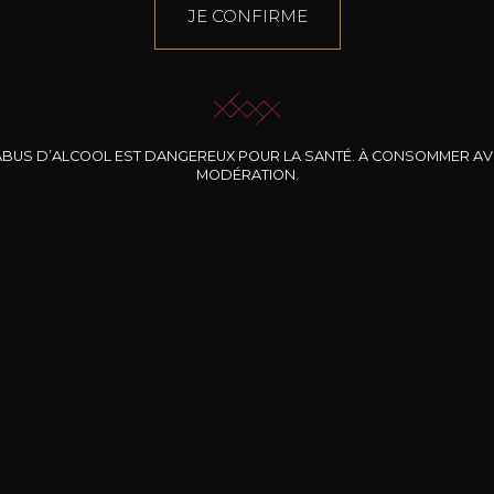
JE CONFIRME
Maison
E-Shop
LE SOMMELIER
Domaines
VINS
ABUS D’ALCOOL EST DANGEREUX POUR LA SANTÉ. À CONSOMMER A
MODÉRATION.
BERNARD-MASSARD
PRODUCTEURS
CLOS DES ROCHERS
IDÉES CADEAUX
CHÂTEAU DE SCHENGEN
PROMOTIONS
Oenotourisme
VERRERIE
MON COMPTE
VISITES & DÉGUSTATIONS
ÉVÉNEMENTS
VINOTHÈQUE
RVICES & PROFESSIONNELS