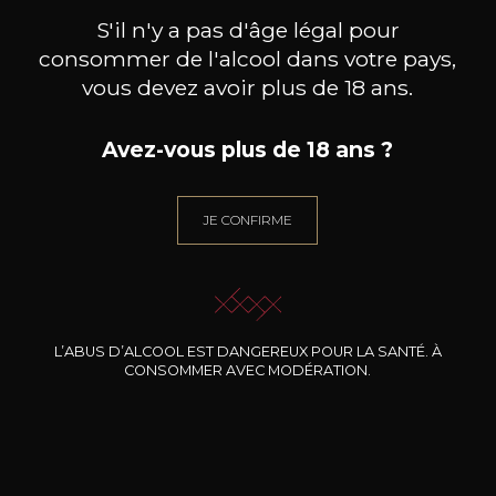
d’un concours en ligne, Bernard-Massard
S'il n'y a pas d'âge légal pour
invite chaque année les artistes en herbe,
consommer de l'alcool dans votre pays,
chevronnés ou confirmés, à créer un
vous devez avoir plus de 18 ans.
habillage et un muselet collector
personnalisés pour ses cuvées
Avez-vous plus de 18 ans ?
effervescentes.
Visitez le site du concours
ici.
JE CONFIRME
Le Quotidien
L’Essentiel : portrait de l’artiste
Luxembourgeoise Nina Ballerini
L’ABUS D’ALCOOL EST DANGEREUX POUR LA SANTÉ. À
CONSOMMER AVEC MODÉRATION.