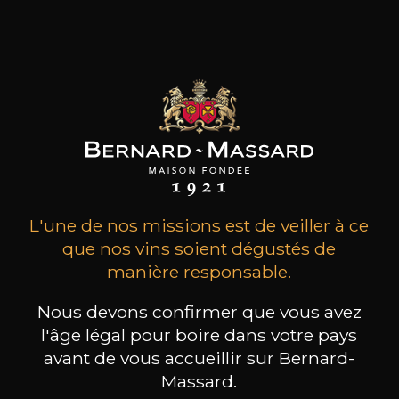
À l’image des grands bourgognes ou des
vins de la vallée du Rhône, ils sont souvent
élevés en barrique (meursault, chassagne-
montrachet, condrieux, châteauneuf-du-
pape…). Certains pinots gris ou
chardonnays luxembourgeois, également
élevés en barriques, sont des vins blancs
secs gras. Ils peuvent être servis avec des
plats riches comme une volaille crémée ou
du gibier à plumes.
L'une de nos missions est de veiller à ce
que nos vins soient dégustés de
LES VINS BLANCS SUCRÉS
manière responsable.
Il existe plusieurs méthodes pour obtenir
Nous devons confirmer que vous avez
un vin moelleux ou liquoreux.
l'âge légal pour boire dans votre pays
avant de vous accueillir sur Bernard-
Lors des vendanges tardives, des raisins très
Massard.
sucrés sont récoltés puisqu’une partie de