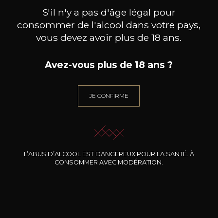
l’eau de la pulpe s’est évaporée. Le vin
S'il n'y a pas d'âge légal pour
obtenu sera alors moelleux. À table, la
consommer de l'alcool dans votre pays,
cuisine exotique épicée est toute indiquée,
vous devez avoir plus de 18 ans.
les fromages à pâte persillée (roquefort,
bleu…) également.
Avez-vous plus de 18 ans ?
Poussée à son maximum, cette technique
permet – si les conditions climatiques sont
JE CONFIRME
réunies – de récolter des raisins gelés pour
produire le précieux vin de glace.
Dans certaines régions, le vigneron
cherchera à obtenir la pourriture noble
(botrytis) sur ses raisins. Le champignon
L’ABUS D’ALCOOL EST DANGEREUX POUR LA SANTÉ. À
CONSOMMER AVEC MODÉRATION.
absorbe l’eau des baies, concentrant ainsi
considérablement le sucre. C’est par cette
méthode que l’on obtient les sauternes ou
les tokays… Les Trockenbeerenauslese
allemands (Moselle, Sarre…) ou les