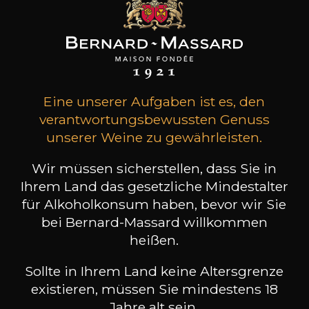
DOMAINE DANIEL CROCHET
CHÂTEAU DE PIBARNON
DOMAINE DE LA MARFEE
CHÂTEAU DE ROUANNE
DOMAINE DE L'ANTICAILLE
CHÂTEAU DE TRACY
DOMAINE DE MONTCY
CHATEAU DESTIEUX
DOMAINE DE TRIENNES
CHÂTEAU DU CEDRE
Eine unserer Aufgaben ist es, den
DOMAINE DES AMIEL
CHATEAU DU GLANA
verantwortungsbewussten Genuss
DOMAINE DU BEL AIR
CHÂTEAU FAYAU
unserer Weine zu gewährleisten.
DOMAINE DU COLOMBIER
CHÂTEAU FONTESTEAU
DOMAINE DU MORTIER
CHÂTEAU FORTIA
Wir müssen sicherstellen, dass Sie in
DOMAINE EDDIE FERAUD ET
CHÂTEAU HAUT SAINT CLAIR
Ihrem Land das gesetzliche Mindestalter
FILS
CHÂTEAU LE CROCK
für Alkoholkonsum haben, bevor wir Sie
DOMAINE EGON MULLER
CHÂTEAU LE PUY
bei Bernard-Massard willkommen
DOMAINE HAMELIN
CHATEAU LÉOUBE
heißen.
DOMAINE J.FAIVELEY
CHÂTEAU LEOVILLE-
DOMAINE J-M PILLOT
POYFERRE
Sollte in Ihrem Land keine Altersgrenze
DOMAINE JAS D'ESCLAN
CHÂTEAU LES CROSTES
existieren, müssen Sie mindestens 18
DOMAINE JEAN FOILLARD
CHÂTEAU MONTLISSE
Jahre alt sein.