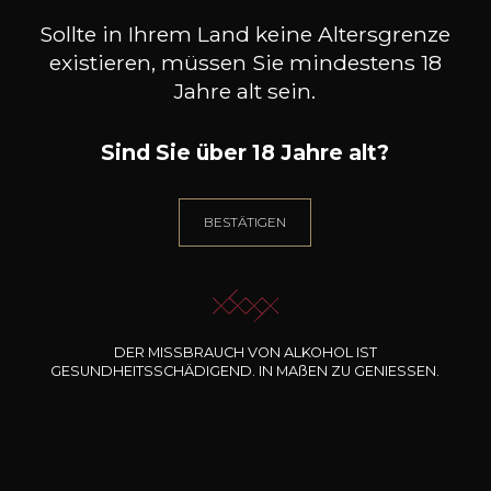
Sollte in Ihrem Land keine Altersgrenze
Charakter
existieren, müssen Sie mindestens 18
Fruchtig und
mineralisch gut
Jahre alt sein.
strukturiert
Säuerlich und lebhaft
Zitrusfrüchte
Sind Sie über 18 Jahre alt?
BESTÄTIGEN
14
-
+
75cl /
,93€
(0 MEINUNGEN)
DER MISSBRAUCH VON ALKOHOL IST
GESUNDHEITSSCHÄDIGEND. IN
MA
ß
EN
ZU GENIESSEN.
ZUM WARENKORB HINZUFÜGEN
DOMAINE DE TRIENNES
Rosé de Triennes