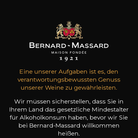
11
-
+
75cl /
,17€
(0 MEINUNGEN)
ZUM WARENKORB HINZUFÜGEN
DOMAINE DE TRIENNES
Viognier Sainte Fleur
2025
Eine unserer Aufgaben ist es, den
verantwortungsbewussten Genuss
unserer Weine zu gewährleisten.
Art
Stillwein
trocken
Wir müssen sicherstellen, dass Sie in
Ihrem Land das gesetzliche Mindestalter
Lagerung
für Alkoholkonsum haben, bevor wir Sie
3 bis 5 Jahre
bei Bernard-Massard willkommen
Rebsorten
heißen.
viognier