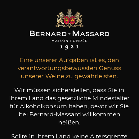
Lagerung
3 bis 5 Jahre
Rebsorten
syrah
Charakter
Gehaltvoll und kräftig
Eine unserer Aufgaben ist es, den
Würzig
Schwarze Beeren
verantwortungsbewussten Genuss
unserer Weine zu gewährleisten.
Wir müssen sicherstellen, dass Sie in
Ihrem Land das gesetzliche Mindestalter
für Alkoholkonsum haben, bevor wir Sie
10
bei Bernard-Massard willkommen
-
+
75cl /
,82€
heißen.
(0 MEINUNGEN)
Sollte in Ihrem Land keine Altersgrenze