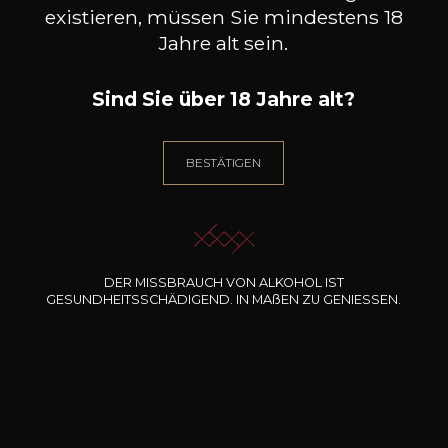
ZUM WARENKORB HINZUFÜGEN
existieren, müssen Sie mindestens 18
Jahre alt sein.
CHÂTEAU SAINT COSME
Sind Sie über 18 Jahre alt?
Les Deux Albion
2022
BESTÄTIGEN
Art
Stillwein
trocken
Lagerung
DER MISSBRAUCH VON ALKOHOL IST
10 Jahre
GESUNDHEITSSCHÄDIGEND. IN
MA
ß
EN
ZU GENIESSEN.
Charakter
Schwarze Beeren
Brombeere