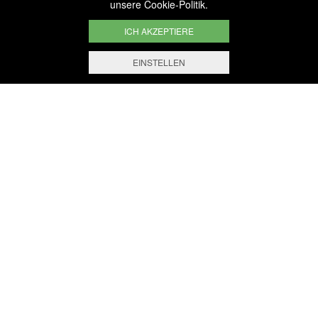
unsere
Cookie-Politik
.
ICH AKZEPTIERE
EINSTELLEN
DIENSTLEISTUNGEN & VERANSTALTER
DAS GESAMTE KNOW-HOW
VON BERNARD-MASSARD ZU
IHREN DIENSTEN
Wir setzen alles daran, Ihnen exzellente
Produkte, ausgezeichnete
Dienstleistungen und höchste Qualität
zu bieten.