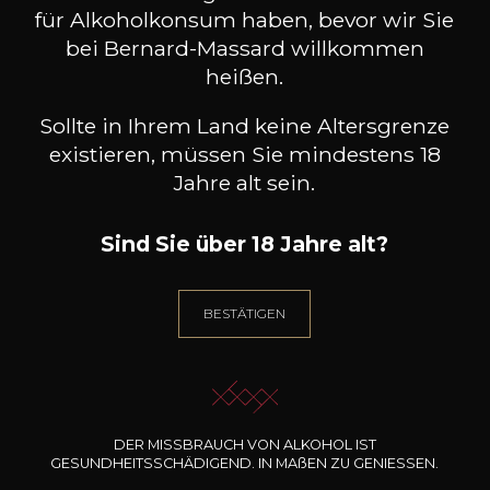
für Alkoholkonsum haben, bevor wir Sie
bei Bernard-Massard willkommen
heißen.
Weintourismus
Sollte in Ihrem Land keine Altersgrenze
Dienstleistungen &
existieren, müssen Sie mindestens 18
Veranstalter
Jahre alt sein.
Sind Sie über 18 Jahre alt?
BESTÄTIGEN
DER MISSBRAUCH VON ALKOHOL IST
GESUNDHEITSSCHÄDIGEND. IN
MA
ß
EN
ZU GENIESSEN.