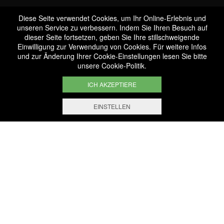
Diese Seite verwendet Cookies, um Ihr Online-Erlebnis und
unseren Service zu verbessern. Indem Sie Ihren Besuch auf
dieser Seite fortsetzen, geben Sie Ihre stillschweigende
Dienstleistungen &
Einwilligung zur Verwendung von Cookies. Für weitere Infos
und zur Änderung Ihrer Cookie-Einstellungen lesen Sie bitte
Veranstalter
unsere
Cookie-Politik
.
ICH AKZEPTIERE
EINSTELLEN
FILTERN UND SORTIEREN
1.000 Artikel
ausgewählt mit Sachkenntnis
Sichere Zahlung
Absolut sichere Online-Zahlung
Kostenlose Lieferung