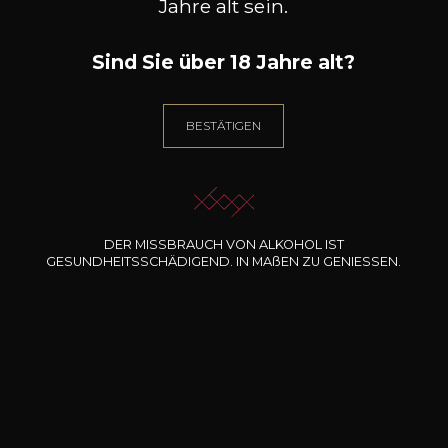
Jahre alt sein.
Charakter
Kräftig
Blumig
Sind Sie über 18 Jahre alt?
Rote Beeren
BESTÄTIGEN
DER MISSBRAUCH VON ALKOHOL IST
GESUNDHEITSSCHÄDIGEND. IN
MA
ß
EN
ZU GENIESSEN.
44
-
+
70cl /
,97€
(0 MEINUNGEN)
ZUM WARENKORB HINZUFÜGEN
DUPONT