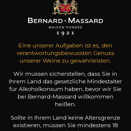
44
-
+
70cl /
,75€
(0 MEINUNGEN)
Eine unserer Aufgaben ist es, den
verantwortungsbewussten Genuss
ZUM WARENKORB HINZUFÜGEN
unserer Weine zu gewährleisten.
MICLO
Wir müssen sicherstellen, dass Sie in
Eau-de-Vie de Framboise Sauvage
Grande Réserve
Ihrem Land das gesetzliche Mindestalter
für Alkoholkonsum haben, bevor wir Sie
Art
bei Bernard-Massard willkommen
Lebenswasser
heißen.
trocken
Sollte in Ihrem Land keine Altersgrenze
Lagerung
10 Jahre
existieren, müssen Sie mindestens 18