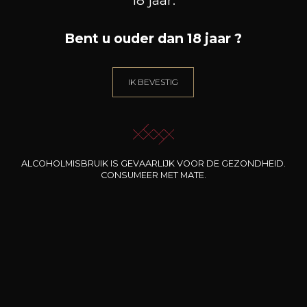
Animaal / balsamiek
Houtgerijpt
Bent u ouder dan 18 jaar ?
IK BEVESTIG
106
ALCOHOLMISBRUIK IS GEVAARLIJK VOOR DE GEZONDHEID.
-
+
CONSUMEER MET MATE.
75cl /
,47€
(0 OPINIES)
TOEVOEGEN AAN HET MANDJE
WARRE
Late Bottled Vintage Port
2010