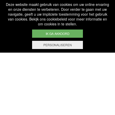
Deze website maakt gebruik van cookies om uw online ervaring
en onze diensten te verbeteren. Door verder te gaan met uw
Diensten &
navigatie, geeft u uw impliciete toestemming voor het gebruik
van cookies. Bekijk ons cookiebeleid voor meer informatie en
Professional
om cookies in te stellen.
IK GA AKKOORD
PERSONALISEREN
FILTEREN EN SORTEREN
1.000 referenties
Geselecteerd met kennis
Veilige betaling
Online betaling 100% veilig
Gratis levering
Vanaf 200 € aankoop