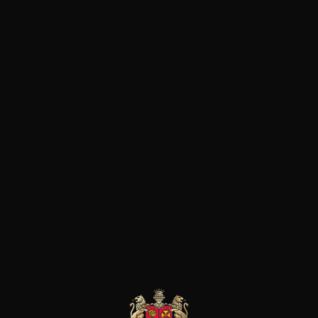
Vintage Port
2013
Type
porto
zoete
Bewaring
10 jaar
Karakter
Rijk en krachtig
Animaal / balsamiek
Houtgerijpt