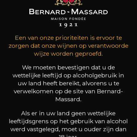
106
-
+
75cl /
,47€
(0 OPINIES)
Een van onze prioriteiten is ervoor te
TOEVOEGEN AAN HET MANDJE
zorgen dat onze wijnen op verantwoorde
wijze worden geproefd.
QUINTA DO VESUVIO
Vintage Port
We moeten bevestigen dat u de
2012
wettelijke leeftijd op alcoholgebruik in
uw land heeft bereikt, alvorens u te
Type
verwelkomen op de site van Bernard-
porto
zoete
Massard.
Bewaring
Als er in uw land geen wettelijke
10 jaar
leeftijdsgrens op het gebruik van alcohol
werd vastgelegd, moet u ouder zijn dan
Karakter
Rijk en krachtig
18 jaar.