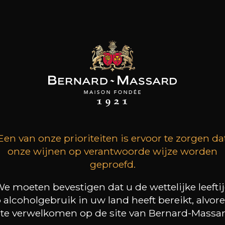
Citrusvruchten
9
+
-
+
75cl /
11
,06
15
,95€
(0 OPINIES)
TOEVOEGEN AAN HET MANDJE
Een van onze prioriteiten is ervoor te zorgen da
onze wijnen op verantwoorde wijze worden
CHÂTEAU
geproefd.
BARBEYROLLES
Pétale de Rose
2024
e moeten bevestigen dat u de wettelijke leefti
 alcoholgebruik in uw land heeft bereikt, alvor
 te verwelkomen op de site van Bernard-Massar
Type
Stille wijn