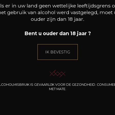
droog
ls er in uw land geen wettelijke leeftijdsgrens 
het gebruik van alcohol werd vastgelegd, moet 
Bewaring
ouder zijn dan 18 jaar.
3 jaar
Druivenras
Bent u ouder dan 18 jaar ?
cinsault,
grenache,
mourvèdre
IK BEVESTIG
Karakter
Fruitig en licht
Kruidig
Floraal
LCOHOLMISBRUIK IS GEVAARLIJK VOOR DE GEZONDHEID. CONSUME
MET MATE.
25
+
-
+
75cl /
28
,50
75
,65€
(0 OPINIES)