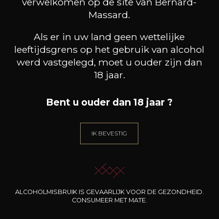
verwelkomen op de site van Bernard-
Massard.
Als er in uw land geen wettelijke
leeftijdsgrens op het gebruik van alcohol
werd vastgelegd, moet u ouder zijn dan
18 jaar.
Bent u ouder dan 18 jaar ?
MAISON TRIMBACH
MAISON TRIMBACH
M
Riesling Schlossberg Grand
Pinot Noir “Réserve”
Gewür
Cru
2023
IK BEVESTIG
2022
60
19
75cl /
75cl /
75
,42€
,49€
ALCOHOLMISBRUIK IS GEVAARLIJK VOOR DE GEZONDHEID.
CONSUMEER MET MATE.