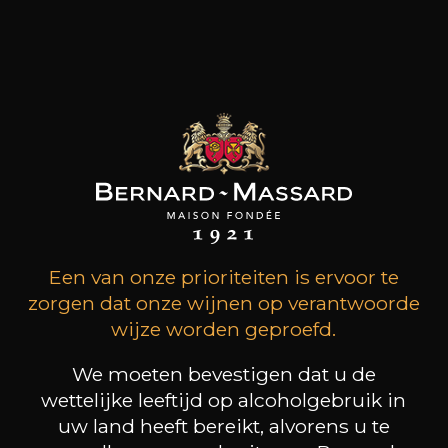
wijnbouw gaat terug tot 1626, en sindsdien
hebben twaalf generaties rigoureuze
wijnmakers en ambassadeurs, toegewijd aan de
passie voor Elzaswijnenzich voortdurend
onderscheiden door de kwaliteit en de
authenticiteit van hun wijnen, om geduldig, van
vader op zoon, een solide reputatie op te
bouwen. Enkele jaren geleden is de 13e
generatie toegetreden tot het domein.
Een van onze prioriteiten is ervoor te
klanten die dit product
zorgen dat onze wijnen op verantwoorde
kochten, kochten ook dit
wijze worden geproefd.
We moeten bevestigen dat u de
wettelijke leeftijd op alcoholgebruik in
uw land heeft bereikt, alvorens u te