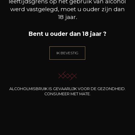
leeftijdsgrens op het gebruik van alcohol
werd vastgelegd, moet u ouder zijn dan
18 jaar.
Bent u ouder dan 18 jaar ?
9
-
+
,36€
/
DE UNIT
IK BEVESTIG
(0 OPINIES)
TOEVOEGEN AAN HET MANDJE
ALCOHOLMISBRUIK IS GEVAARLIJK VOOR DE GEZONDHEID.
CONSUMEER MET MATE.
VERSATILE