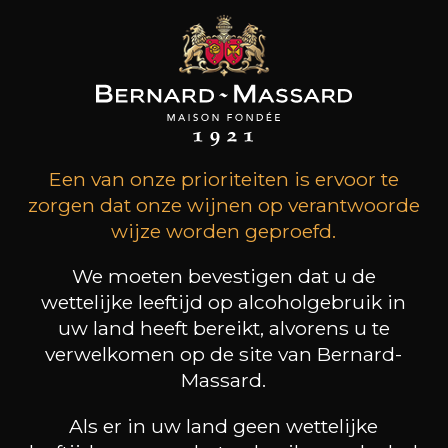
38
-
+
,61€
/
DE UNIT
(0 OPINIES)
TOEVOEGEN AAN HET MANDJE
ELEMENTAL
SERIES
Een van onze prioriteiten is ervoor te
zorgen dat onze wijnen op verantwoorde
wijze worden geproefd.
We moeten bevestigen dat u de
wettelijke leeftijd op alcoholgebruik in
uw land heeft bereikt, alvorens u te
verwelkomen op de site van Bernard-
Massard.
WATER
Als er in uw land geen wettelijke
Eau, Vin