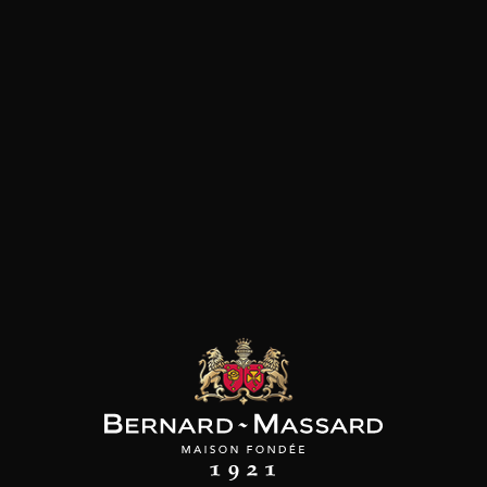
+ 900 INTERNATIONALE PRODUCTEN
BEVEILIGDE BETALING
EXPRESS 
PRODUCENTEN
CADEAUTIPS
PROMOTIES
GLASWERK
Mandje
Onthaal
Mandje
Je winkelwagen is momenteel leeg.