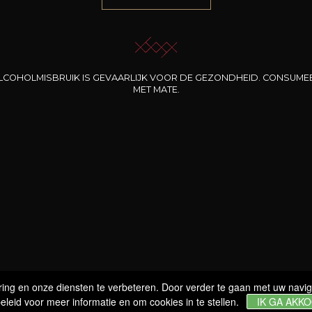
Domeinen
WIJNEN
BERNARD-MASSARD
PRODUCENTEN
CLOS DES ROCHERS
CADEAUTIPS
LCOHOLMISBRUIK IS GEVAARLIJK VOOR DE GEZONDHEID. CONSUME
CHÂTEAU DE SCHENGEN
MET MATE.
PROMOTIES
Wijntoerisme
GLASWERK
MIJN ACCOUNT
BEZOEK & DEGUSTATIES
EVENEMENTEN
WIJNSHOP
IENSTEN & PROFESSIONALS
ng en onze diensten te verbeteren. Door verder te gaan met uw naviga
eleid voor meer informatie en om cookies in te stellen.
IK GA AKK
JOBS
NIEUWS
CONTACT
ONS VINDEN