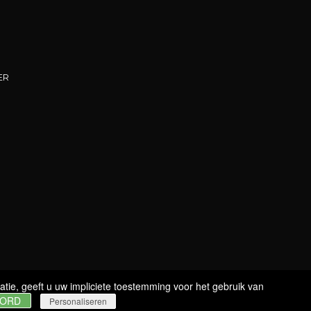
CUVÉE ÉCUSSON
CUVÉE CHARDONNAY
CUVÉE MILLÉSIMÉE
ER
ROSÉ NICE
ROUDE LÉIW
ROYAL
WIJNEN
STILLE WIJNEN
tie, geeft u uw impliciete toestemming voor het gebruik van
OORD
Personaliseren