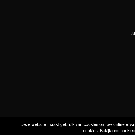
A
WIJ ZIJN
BIO GECERTIFICEERD
LU-BIO-07
VOLG ONS
D
Deze website maakt gebruik van cookies om uw online ervari
cookies. Bekijk ons cookieb