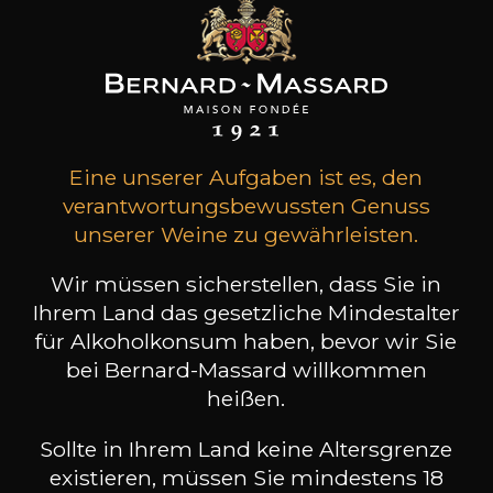
67
-
+
75cl /
,39€
(0 MEINUNGEN)
Eine unserer Aufgaben ist es, den
verantwortungsbewussten Genuss
ZUM WARENKORB HINZUFÜGEN
unserer Weine zu gewährleisten.
CHAMPAGNE DEUTZ
Wir müssen sicherstellen, dass Sie in
Amour de Deutz coffret prestige
Ihrem Land das gesetzliche Mindestalter
2015
für Alkoholkonsum haben, bevor wir Sie
bei Bernard-Massard willkommen
Art
champagner
heißen.
Lagerung
Sollte in Ihrem Land keine Altersgrenze
10 Jahre
existieren, müssen Sie mindestens 18