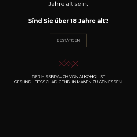
Jahre alt sein.
Charakter
Zitrusfrüchte
Elegant
Sind Sie über 18 Jahre alt?
BESTÄTIGEN
DER MISSBRAUCH VON ALKOHOL IST
GESUNDHEITSSCHÄDIGEND. IN
MA
ß
EN
ZU GENIESSEN.
210
-
+
75cl /
,39€
(0 MEINUNGEN)
ZUM WARENKORB HINZUFÜGEN