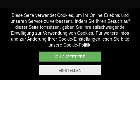
Diese Seite verwendet Cookies, um Ihr Online-Erlebnis und
unseren Service zu verbessern. Indem Sie Ihren Besuch auf
dieser Seite fortsetzen, geben Sie Ihre stillschweigende
Dienstleistungen &
Einwilligung zur Verwendung von Cookies. Für weitere Infos
und zur Änderung Ihrer Cookie-Einstellungen lesen Sie bitte
Veranstalter
unsere
Cookie-Politik
.
ICH AKZEPTIERE
EINSTELLEN
FILTERN UND SORTIEREN
1.000 Artikel
ausgewählt mit Sachkenntnis
Sichere Zahlung
Absolut sichere Online-Zahlung