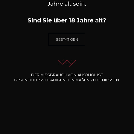
Jahre alt sein.
Rebsorten
riesling
Sind Sie über 18 Jahre alt?
Charakter
Säuerlich
BESTÄTIGEN
Zitrusfrüchte
DER MISSBRAUCH VON ALKOHOL IST
GESUNDHEITSSCHÄDIGEND. IN
MA
ß
EN
ZU GENIESSEN.
71
-
+
75cl /
,82€
(0 MEINUNGEN)
ZUM WARENKORB HINZUFÜGEN