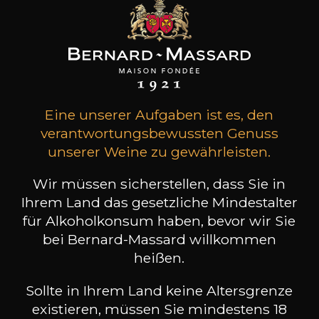
27
-
+
75cl /
,93€
(0 MEINUNGEN)
Eine unserer Aufgaben ist es, den
verantwortungsbewussten Genuss
ZUM WARENKORB HINZUFÜGEN
unserer Weine zu gewährleisten.
DOMAINE EGON MULLER
Wir müssen sicherstellen, dass Sie in
Le Gallais Wiltinger braune Kupp
Ihrem Land das gesetzliche Mindestalter
Kabinett
2023
für Alkoholkonsum haben, bevor wir Sie
bei Bernard-Massard willkommen
Art
heißen.
Stillwein
halbtrocken
Sollte in Ihrem Land keine Altersgrenze
Lagerung
existieren, müssen Sie mindestens 18
3 bis 5 Jahre