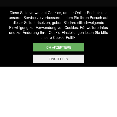
Diese Seite verwendet Cookies, um Ihr Online-Erlebnis und
unseren Service zu verbessern. Indem Sie Ihren Besuch auf
dieser Seite fortsetzen, geben Sie Ihre stillschweigende
Dienstleistungen &
Einwilligung zur Verwendung von Cookies. Für weitere Infos
und zur Änderung Ihrer Cookie-Einstellungen lesen Sie bitte
Veranstalter
unsere
Cookie-Politik
.
ICH AKZEPTIERE
EINSTELLEN
FILTERN UND SORTIEREN
1.000 Artikel
ausgewählt mit Sachkenntnis
Sichere Zahlung
Absolut sichere Online-Zahlung