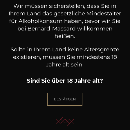
gekauft haben, haben auch
Wir müssen sicherstellen, dass Sie in
diese gekauft
Ihrem Land das gesetzliche Mindestalter
für Alkoholkonsum haben, bevor wir Sie
bei Bernard-Massard willkommen
heißen.
Sollte in Ihrem Land keine Altersgrenze
existieren, müssen Sie mindestens 18
Jahre alt sein.
Sind Sie über 18 Jahre alt?
BESTÄTIGEN
DOMAINE DE TRIENNES
DOMAINE DE TRIENNES
DOM
Les Auréliens rouge
Viognier Sainte Fleur
2023
2025