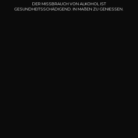
DER MISSBRAUCH VON ALKOHOL IST
10
14
GESUNDHEITSSCHÄDIGEND. IN
MA
ß
EN
ZU GENIESSEN.
75cl /
75cl /
,85€
,93€
BENÖTIGEN SIE BERATUNG?
UNSER SOMMELIER BEGLEITET SIE
ICH LASSE MICH FÜHREN
Unsere Angebote