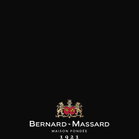
Dessert
Foie gras
Fromage
les clients qui ont acheté ce
produit ont également acheté
ceux-ci