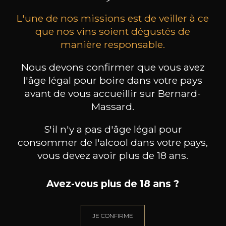
L'une de nos missions est de veiller à ce
que nos vins soient dégustés de
manière responsable.
Nous devons confirmer que vous avez
MAISON BROTTE
CHAMPAGNE DEUTZ
CH
l'âge légal pour boire dans votre pays
Esprit Côtes du Rhône
Blanc de Blancs
avant de vous accueillir sur Bernard-
2023
2019
199
/
Produit indisponible
Massard.
150cl /
75
,86€
S'il n'y a pas d'âge légal pour
consommer de l'alcool dans votre pays,
vous devez avoir plus de 18 ans.
Avez-vous plus de 18 ans ?
BESOIN D’UN CONSEIL ?
NOTRE SOMMELIER VOUS ACCOMPAGNE
JE CONFIRME