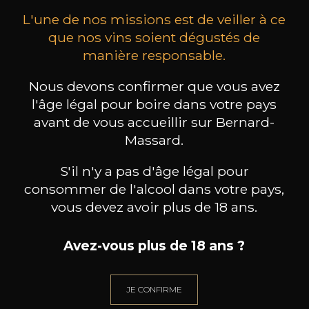
L'une de nos missions est de veiller à ce
que nos vins soient dégustés de
manière responsable.
Nous devons confirmer que vous avez
MAISON BROTTE
CHAMPAGNE DEUTZ
CH
l'âge légal pour boire dans votre pays
Esprit Côtes du Rhône
Blanc de Blancs
2023
2019
avant de vous accueillir sur Bernard-
Massard.
199
/
Produit indisponible
150cl /
75
,86€
S'il n'y a pas d'âge légal pour
consommer de l'alcool dans votre pays,
vous devez avoir plus de 18 ans.
Avez-vous plus de 18 ans ?
BESOIN D’UN CONSEIL ?
NOTRE SOMMELIER VOUS ACCOMPAGNE
JE CONFIRME