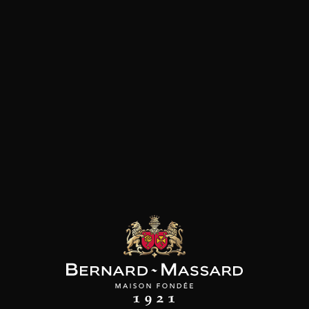
Plat végétarien
Viande rouge
les clients qui ont acheté ce
produit ont également acheté
ceux-ci