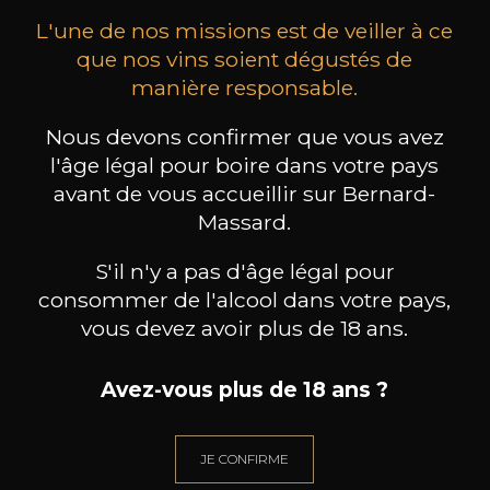
L'une de nos missions est de veiller à ce
que nos vins soient dégustés de
manière responsable.
Nous devons confirmer que vous avez
MAISON BROTTE
CHAMPAGNE DEUTZ
CH
l'âge légal pour boire dans votre pays
Esprit Côtes du Rhône
Blanc de Blancs
2023
2019
avant de vous accueillir sur Bernard-
Massard.
199
/
Produit indisponible
150cl /
75
,86€
S'il n'y a pas d'âge légal pour
consommer de l'alcool dans votre pays,
vous devez avoir plus de 18 ans.
Avez-vous plus de 18 ans ?
BESOIN D’UN CONSEIL ?
NOTRE SOMMELIER VOUS ACCOMPAGNE
JE CONFIRME