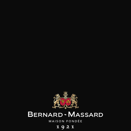
Poisson et crustacé
Viande blanche
les clients qui ont acheté ce
produit ont également acheté
ceux-ci