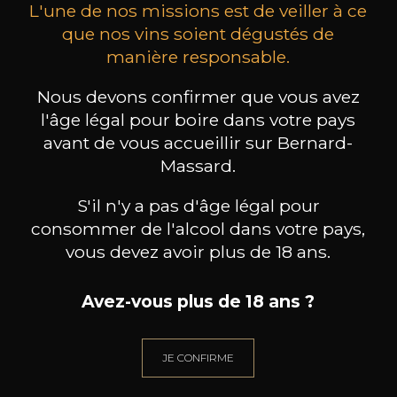
L'une de nos missions est de veiller à ce
que nos vins soient dégustés de
manière responsable.
MAISON BROTTE
CHAMPAGNE DEUTZ
CH
Nous devons confirmer que vous avez
Esprit Côtes du Rhône
Blanc de Blancs
l'âge légal pour boire dans votre pays
2023
2019
avant de vous accueillir sur Bernard-
199
/
Produit indisponible
Massard.
150cl /
75
,86€
S'il n'y a pas d'âge légal pour
consommer de l'alcool dans votre pays,
vous devez avoir plus de 18 ans.
Avez-vous plus de 18 ans ?
BESOIN D’UN CONSEIL ?
NOTRE SOMMELIER VOUS ACCOMPAGNE
JE CONFIRME
JE ME LAISSE GUIDER