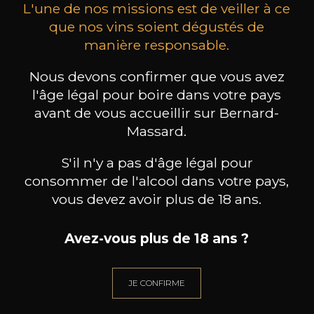
L'une de nos missions est de veiller à ce
que nos vins soient dégustés de
manière responsable.
MAISON BROTTE
CHAMPAGNE DEUTZ
CH
Nous devons confirmer que vous avez
Esprit Côtes du Rhône
Blanc de Blancs
l'âge légal pour boire dans votre pays
2023
2019
avant de vous accueillir sur Bernard-
199
/
Produit indisponible
Massard.
150cl /
75
,86€
S'il n'y a pas d'âge légal pour
consommer de l'alcool dans votre pays,
vous devez avoir plus de 18 ans.
Avez-vous plus de 18 ans ?
BESOIN D’UN CONSEIL ?
NOTRE SOMMELIER VOUS ACCOMPAGNE
JE CONFIRME
JE ME LAISSE GUIDER