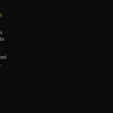
s
BESOIN D’UN CONSEIL ?
NOTRE SOMMELIER VOUS ACCOMPAGNE
l
ir
JE ME LAISSE GUIDER
ool
.