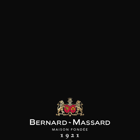
SON BROTTE
CHAMPAGNE DEUTZ
CHAMPAGNE DEUTZ
 Côtes du Rhône
Blanc de Blancs
Blanc de Blancs
2023
2019
2020
98
/
150cl /
199
t indisponible
75cl /
,56€
,86€