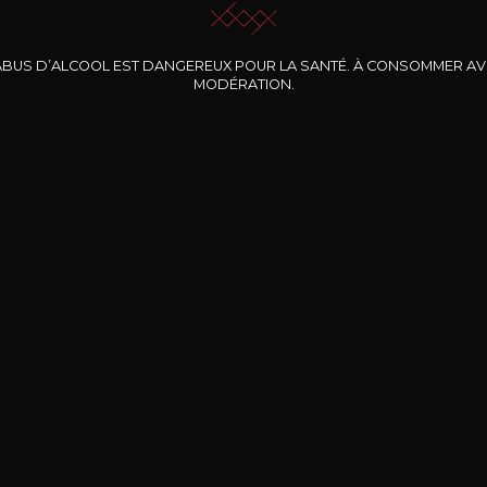
ABUS D’ALCOOL EST DANGEREUX POUR LA SANTÉ. À CONSOMMER A
MODÉRATION.
INE CLOS DES
BERNARD-MASSARD
CHÂTEAU DE
ROCHERS
PIBARNON
Pinot Noir Rosé MN
AOP
etite Fleur des
Bandol Rosé
ochers Rosé
2024
2024
2024
cl /
17
,04
75cl /
13
,40
75cl /
34
,75
15
12
31
,34€
,06€
,27€
Livraison Gratuite
Sécurisé
Livrais
À partir de 200€ d’achat
e 100% sécurisé
Sur votre lieu de tr