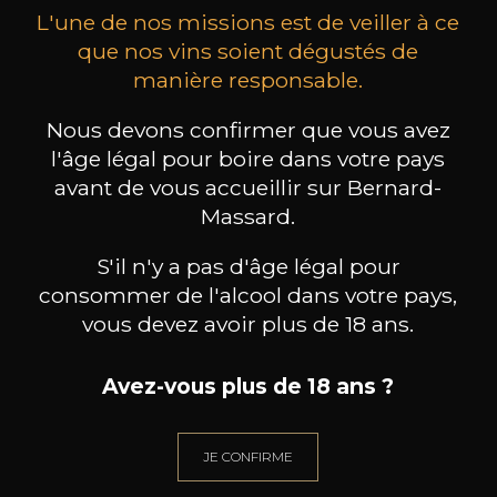
L'une de nos missions est de veiller à ce
que nos vins soient dégustés de
manière responsable.
Nous devons confirmer que vous avez
MAISON BROTTE
CHAMPAGNE DEUTZ
CH
Esprit Côtes du Rhône
Blanc de Blancs
l'âge légal pour boire dans votre pays
2023
2019
avant de vous accueillir sur Bernard-
Massard.
199
/
Produit indisponible
150cl /
75
,86€
S'il n'y a pas d'âge légal pour
consommer de l'alcool dans votre pays,
vous devez avoir plus de 18 ans.
Avez-vous plus de 18 ans ?
BESOIN D’UN CONSEIL ?
NOTRE SOMMELIER VOUS ACCOMPAGNE
JE CONFIRME
JE ME LAISSE GUIDER