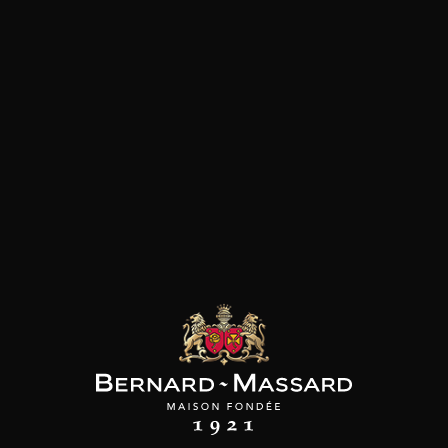
Fromage
les clients qui ont acheté ce
produit ont également acheté
ceux-ci