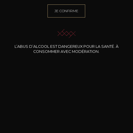
JE CONFIRME
BESOIN D’UN CONSEIL ?
NOTRE SOMMELIER VOUS ACCOMPAGNE
JE ME LAISSE GUIDER
L’ABUS D’ALCOOL EST DANGEREUX POUR LA SANTÉ. À
CONSOMMER AVEC MODÉRATION.
Nos promotions