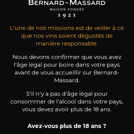
L'une de nos missions est de veiller à ce
que nos vins soient dégustés de
manière responsable.
Nous devons confirmer que vous avez
l'âge légal pour boire dans votre pays
avant de vous accueillir sur Bernard-
MAISON BROTTE
CHAMPAGNE DEUTZ
CH
Massard.
Esprit Côtes du Rhône
Blanc de Blancs
2023
2019
S'il n'y a pas d'âge légal pour
consommer de l'alcool dans votre pays,
199
/
Produit indisponible
150cl /
75
vous devez avoir plus de 18 ans.
,86€
Avez-vous plus de 18 ans ?