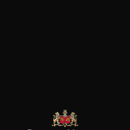
Viande rouge
LE MOT DU SOMMELIER
Vin fruité et croquant. Notes épicées en bouche.
les clients qui ont acheté ce
produit ont également acheté
ceux-ci