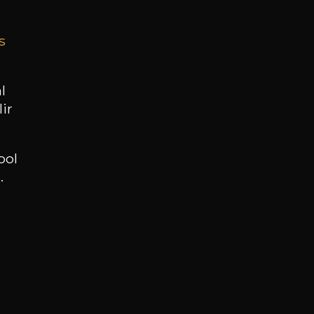
s
BESOIN D’UN CONSEIL ?
NOTRE SOMMELIER VOUS ACCOMPAGNE
l
ir
JE ME LAISSE GUIDER
ool
.