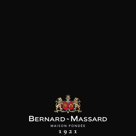
SON BROTTE
CHAMPAGNE DEUTZ
CHAMPAGNE DEUTZ
 Côtes du Rhône
Blanc de Blancs
Blanc de Blancs
2023
2019
2020
98
/
150cl /
199
t indisponible
75cl /
,56€
,86€