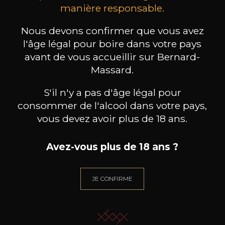
MAISON BROTTE
CHAMPAGNE DEUTZ
CH
manière responsable.
Esprit Côtes du Rhône
Blanc de Blancs
2023
2019
Nous devons confirmer que vous avez
199
/
Produit indisponible
l'âge légal pour boire dans votre pays
150cl /
75
,86€
avant de vous accueillir sur Bernard-
Massard.
S'il n'y a pas d'âge légal pour
consommer de l'alcool dans votre pays,
vous devez avoir plus de 18 ans.
BESOIN D’UN CONSEIL ?
NOTRE SOMMELIER VOUS ACCOMPAGNE
Avez-vous plus de 18 ans ?
JE ME LAISSE GUIDER
JE CONFIRME
Nos promotions