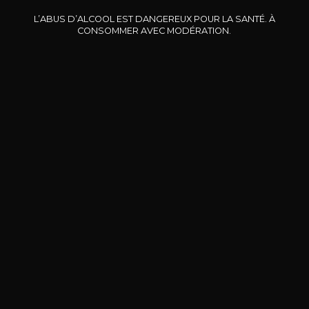
L’ABUS D’ALCOOL EST DANGEREUX POUR LA SANTÉ. À
CONSOMMER AVEC MODÉRATION.
DOMAINE CLOS DES
BERNARD-MASSARD
CHÂ
ROCHERS
Pinot Noir Rosé MN AOP
La Petite Fleur des Rochers
2024
Rosé
2024