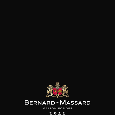
Pizza
Fromage
Viande rouge
les clients qui ont acheté ce
produit ont également acheté
ceux-ci