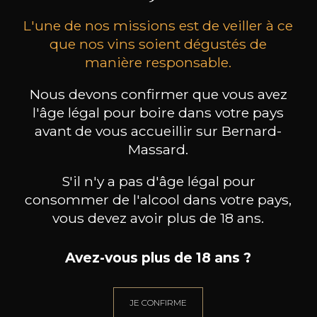
L'une de nos missions est de veiller à ce
que nos vins soient dégustés de
manière responsable.
Nous devons confirmer que vous avez
MAISON BROTTE
CHAMPAGNE DEUTZ
CH
l'âge légal pour boire dans votre pays
Esprit Côtes du Rhône
Blanc de Blancs
avant de vous accueillir sur Bernard-
2023
2019
Massard.
199
/
Produit indisponible
150cl /
75
,86€
S'il n'y a pas d'âge légal pour
consommer de l'alcool dans votre pays,
vous devez avoir plus de 18 ans.
Avez-vous plus de 18 ans ?
BESOIN D’UN CONSEIL ?
NOTRE SOMMELIER VOUS ACCOMPAGNE
JE CONFIRME