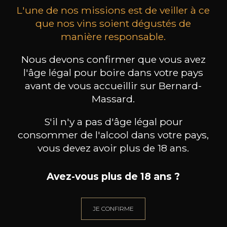
L'une de nos missions est de veiller à ce
que nos vins soient dégustés de
manière responsable.
Nous devons confirmer que vous avez
MAISON BROTTE
CHAMPAGNE DEUTZ
CH
Esprit Côtes du Rhône
Blanc de Blancs
l'âge légal pour boire dans votre pays
2023
2019
avant de vous accueillir sur Bernard-
Massard.
199
/
Produit indisponible
150cl /
75
,86€
S'il n'y a pas d'âge légal pour
consommer de l'alcool dans votre pays,
vous devez avoir plus de 18 ans.
Avez-vous plus de 18 ans ?
BESOIN D’UN CONSEIL ?
NOTRE SOMMELIER VOUS ACCOMPAGNE
JE CONFIRME
JE ME LAISSE GUIDER