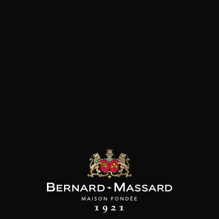
Viande rouge
les clients qui ont acheté ce
produit ont également acheté
ceux-ci