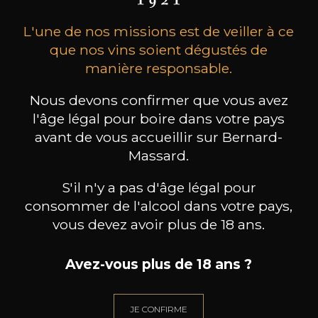
L'une de nos missions est de veiller à ce
que nos vins soient dégustés de
manière responsable.
Nous devons confirmer que vous avez
l'âge légal pour boire dans votre pays
CHAMPAGNE DEUTZ
CHAMPAGNE DEUTZ
CH
Blanc de Blancs
Blanc de Blancs
avant de vous accueillir sur Bernard-
2020
2019
Massard.
98
199
S'il n'y a pas d'âge légal pour
75cl /
150cl /
75c
,56€
,86€
consommer de l'alcool dans votre pays,
vous devez avoir plus de 18 ans.
Avez-vous plus de 18 ans ?
BESOIN D’UN CONSEIL ?
JE CONFIRME
NOTRE SOMMELIER VOUS ACCOMPAGNE