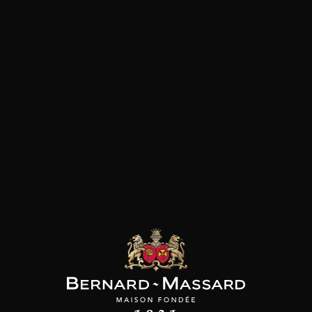
Pizza
Plat végétarien
Fromage
Viande rouge
les clients qui ont acheté ce
produit ont également acheté
ceux-ci