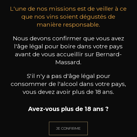
L'une de nos missions est de veiller à ce
que nos vins soient dégustés de
manière responsable.
Nous devons confirmer que vous avez
MAISON BROTTE
CHAMPAGNE DEUTZ
CH
l'âge légal pour boire dans votre pays
Esprit Côtes du Rhône
Blanc de Blancs
2023
2019
avant de vous accueillir sur Bernard-
Massard.
199
/
Produit indisponible
150cl /
75
,86€
S'il n'y a pas d'âge légal pour
consommer de l'alcool dans votre pays,
vous devez avoir plus de 18 ans.
Avez-vous plus de 18 ans ?
BESOIN D’UN CONSEIL ?
NOTRE SOMMELIER VOUS ACCOMPAGNE
JE CONFIRME