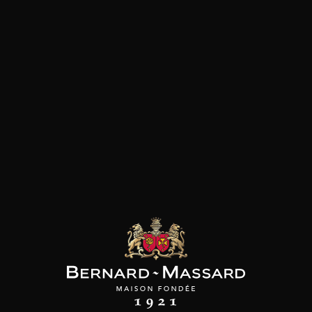
Fromage
Viande rouge
les clients qui ont acheté ce
produit ont également acheté
ceux-ci