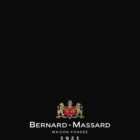
Plat végétarien
Fromage
Viande rouge
les clients qui ont acheté ce
produit ont également acheté
ceux-ci