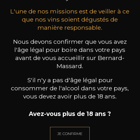
L'une de nos missions est de veiller à ce
que nos vins soient dégustés de
manière responsable.
Nous devons confirmer que vous avez
MAISON BROTTE
CHAMPAGNE DEUTZ
CH
l'âge légal pour boire dans votre pays
Esprit Côtes du Rhône
Blanc de Blancs
avant de vous accueillir sur Bernard-
2023
2019
Massard.
199
/
Produit indisponible
150cl /
75
,86€
S'il n'y a pas d'âge légal pour
consommer de l'alcool dans votre pays,
vous devez avoir plus de 18 ans.
Avez-vous plus de 18 ans ?
BESOIN D’UN CONSEIL ?
NOTRE SOMMELIER VOUS ACCOMPAGNE
JE CONFIRME