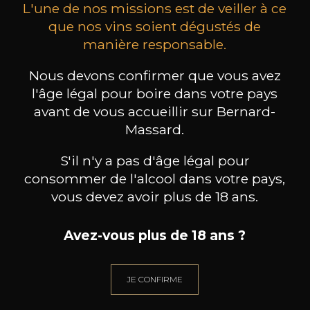
L'une de nos missions est de veiller à ce
que nos vins soient dégustés de
manière responsable.
MAISON BROTTE
CHAMPAGNE DEUTZ
CH
Nous devons confirmer que vous avez
Esprit Côtes du Rhône
Blanc de Blancs
l'âge légal pour boire dans votre pays
2023
2019
avant de vous accueillir sur Bernard-
199
/
Produit indisponible
Massard.
150cl /
75
,86€
S'il n'y a pas d'âge légal pour
consommer de l'alcool dans votre pays,
vous devez avoir plus de 18 ans.
Avez-vous plus de 18 ans ?
BESOIN D’UN CONSEIL ?
NOTRE SOMMELIER VOUS ACCOMPAGNE
JE CONFIRME
JE ME LAISSE GUIDER