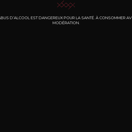
ABUS D’ALCOOL EST DANGEREUX POUR LA SANTÉ. À CONSOMMER A
MODÉRATION.
INE CLOS DES
BERNARD-MASSARD
CHÂTEAU DE
ROCHERS
PIBARNON
Pinot Noir Rosé MN
AOP
etite Fleur des
Bandol Rosé
ochers Rosé
2024
2024
2024
cl /
17
,04
75cl /
13
,40
75cl /
34
,75
15
12
31
,34€
,06€
,27€
Livraison Gratuite
Sécurisé
Livrais
À partir de 200€ d’achat
e 100% sécurisé
Sur votre lieu de tr