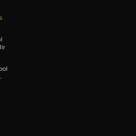
s
BESOIN D’UN CONSEIL ?
NOTRE SOMMELIER VOUS ACCOMPAGNE
l
ir
JE ME LAISSE GUIDER
ool
.