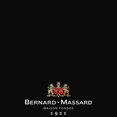
SON BROTTE
CHAMPAGNE DEUTZ
CHAMPAGNE DEUTZ
 Côtes du Rhône
Blanc de Blancs
Blanc de Blancs
2023
2019
2020
98
/
150cl /
199
t indisponible
75cl /
,56€
,86€