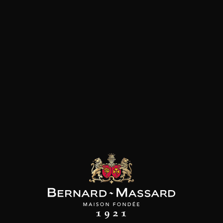
Saveur : doux, aromatique, spécifique, parfois vif.
Servir à 10 – 12 °C
les clients qui ont acheté ce
produit ont également acheté
ceux-ci