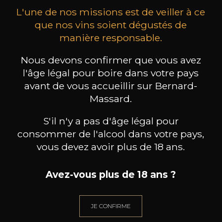
L'une de nos missions est de veiller à ce
que nos vins soient dégustés de
manière responsable.
Nous devons confirmer que vous avez
MAISON BROTTE
CHAMPAGNE DEUTZ
CH
Esprit Côtes du Rhône
Blanc de Blancs
l'âge légal pour boire dans votre pays
2023
2019
avant de vous accueillir sur Bernard-
Massard.
199
/
Produit indisponible
150cl /
75
,86€
S'il n'y a pas d'âge légal pour
consommer de l'alcool dans votre pays,
vous devez avoir plus de 18 ans.
Avez-vous plus de 18 ans ?
BESOIN D’UN CONSEIL ?
NOTRE SOMMELIER VOUS ACCOMPAGNE
JE CONFIRME
JE ME LAISSE GUIDER