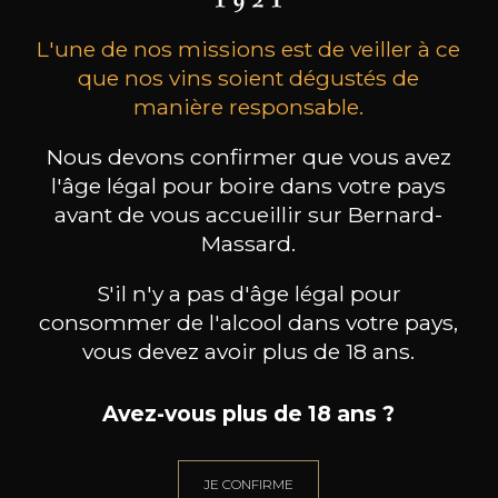
L'une de nos missions est de veiller à ce
que nos vins soient dégustés de
manière responsable.
Nous devons confirmer que vous avez
l'âge légal pour boire dans votre pays
CHAMPAGNE DEUTZ
CHAMPAGNE DEUTZ
CH
Blanc de Blancs
Blanc de Blancs
avant de vous accueillir sur Bernard-
2020
2019
Massard.
98
199
S'il n'y a pas d'âge légal pour
75cl /
150cl /
75c
,56€
,86€
consommer de l'alcool dans votre pays,
vous devez avoir plus de 18 ans.
Avez-vous plus de 18 ans ?
BESOIN D’UN CONSEIL ?
JE CONFIRME
NOTRE SOMMELIER VOUS ACCOMPAGNE