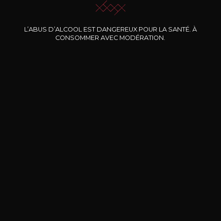
Nos promotions
L’ABUS D’ALCOOL EST DANGEREUX POUR LA SANTÉ. À
CONSOMMER AVEC MODÉRATION.
DOMAINE CLOS DES
BERNARD-MASSARD
CHÂ
ROCHERS
Pinot Noir Rosé MN AOP