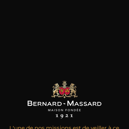
les clients qui ont acheté ce
produit ont également acheté
ceux-ci
L'une de nos missions est de veiller à ce