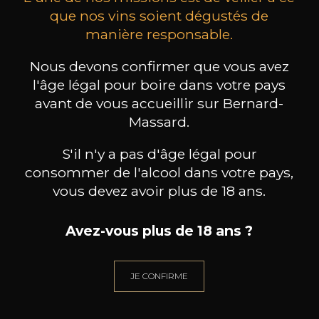
que nos vins soient dégustés de
manière responsable.
MAISON BROTTE
CHAMPAGNE DEUTZ
CH
Esprit Côtes du Rhône
Blanc de Blancs
Nous devons confirmer que vous avez
2023
2019
l'âge légal pour boire dans votre pays
avant de vous accueillir sur Bernard-
199
/
Produit indisponible
150cl /
75
Massard.
,86€
S'il n'y a pas d'âge légal pour
consommer de l'alcool dans votre pays,
vous devez avoir plus de 18 ans.
BESOIN D’UN CONSEIL ?
Avez-vous plus de 18 ans ?
NOTRE SOMMELIER VOUS ACCOMPAGNE
JE CONFIRME
JE ME LAISSE GUIDER