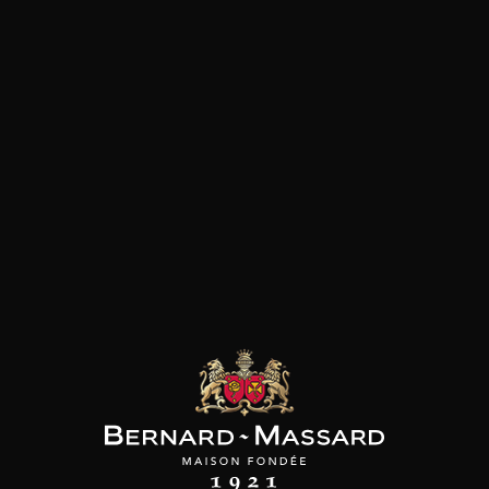
Plat végétarien
Viande blanche
Viande rouge
les clients qui ont acheté ce
produit ont également acheté
ceux-ci