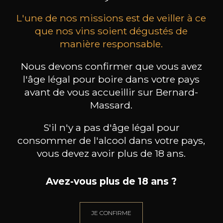
L'une de nos missions est de veiller à ce
que nos vins soient dégustés de
manière responsable.
Nous devons confirmer que vous avez
MAISON BROTTE
CHAMPAGNE DEUTZ
CH
l'âge légal pour boire dans votre pays
Esprit Côtes du Rhône
Blanc de Blancs
avant de vous accueillir sur Bernard-
2023
2019
Massard.
199
/
Produit indisponible
150cl /
75
,86€
S'il n'y a pas d'âge légal pour
consommer de l'alcool dans votre pays,
vous devez avoir plus de 18 ans.
Avez-vous plus de 18 ans ?
BESOIN D’UN CONSEIL ?
NOTRE SOMMELIER VOUS ACCOMPAGNE
JE CONFIRME