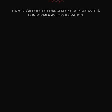
Nos promotions
L’ABUS D’ALCOOL EST DANGEREUX POUR LA SANTÉ. À
CONSOMMER AVEC MODÉRATION.
DOMAINE CLOS DES
BERNARD-MASSARD
CHÂ
ROCHERS
Pinot Noir Rosé MN AOP
La Petite Fleur des Rochers
2024
Rosé