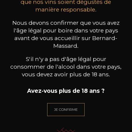
que nos vins soient dégustés de
manière responsable.
MAISON BROTTE
CHAMPAGNE DEUTZ
CH
Esprit Côtes du Rhône
Blanc de Blancs
2023
2019
Nous devons confirmer que vous avez
l'âge légal pour boire dans votre pays
199
/
Produit indisponible
avant de vous accueillir sur Bernard-
150cl /
75
,86€
Massard.
S'il n'y a pas d'âge légal pour
consommer de l'alcool dans votre pays,
vous devez avoir plus de 18 ans.
BESOIN D’UN CONSEIL ?
Avez-vous plus de 18 ans ?
NOTRE SOMMELIER VOUS ACCOMPAGNE
JE ME LAISSE GUIDER
JE CONFIRME