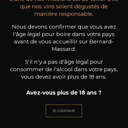
que nos vins soient dégustés de
manière responsable.
MAISON BROTTE
CHAMPAGNE DEUTZ
CH
Esprit Côtes du Rhône
Blanc de Blancs
Nous devons confirmer que vous avez
2023
2019
l'âge légal pour boire dans votre pays
avant de vous accueillir sur Bernard-
199
/
Produit indisponible
150cl /
75
Massard.
,86€
S'il n'y a pas d'âge légal pour
consommer de l'alcool dans votre pays,
vous devez avoir plus de 18 ans.
BESOIN D’UN CONSEIL ?
Avez-vous plus de 18 ans ?
NOTRE SOMMELIER VOUS ACCOMPAGNE
JE CONFIRME
JE ME LAISSE GUIDER