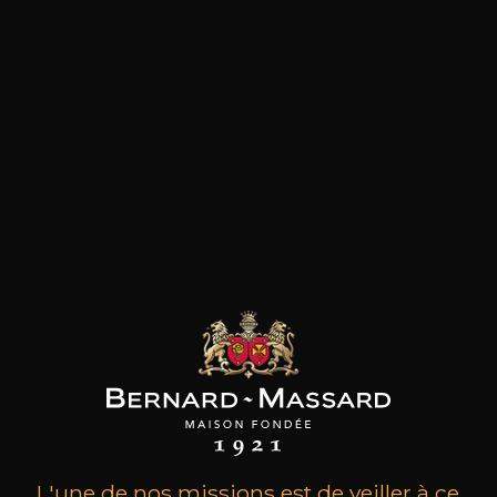
les clients qui ont acheté ce
produit ont également acheté
ceux-ci
L'une de nos missions est de veiller à ce