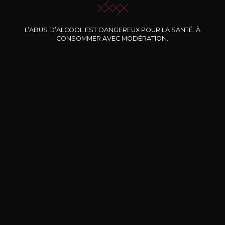
Nos promotions
L’ABUS D’ALCOOL EST DANGEREUX POUR LA SANTÉ. À
CONSOMMER AVEC MODÉRATION.
DOMAINE CLOS DES
BERNARD-MASSARD
CHÂ
ROCHERS
Pinot Noir Rosé MN AOP