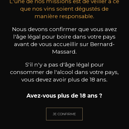
L'une de nos missions est de veiller à ce
que nos vins soient dégustés de
manière responsable.
MAISON BROTTE
CHAMPAGNE DEUTZ
CH
Nous devons confirmer que vous avez
Esprit Côtes du Rhône
Blanc de Blancs
2023
2019
l'âge légal pour boire dans votre pays
199
/
Produit indisponible
avant de vous accueillir sur Bernard-
150cl /
75
,86€
Massard.
S'il n'y a pas d'âge légal pour
consommer de l'alcool dans votre pays,
vous devez avoir plus de 18 ans.
Avez-vous plus de 18 ans ?
BESOIN D’UN CONSEIL ?
NOTRE SOMMELIER VOUS ACCOMPAGNE
JE CONFIRME
JE ME LAISSE GUIDER