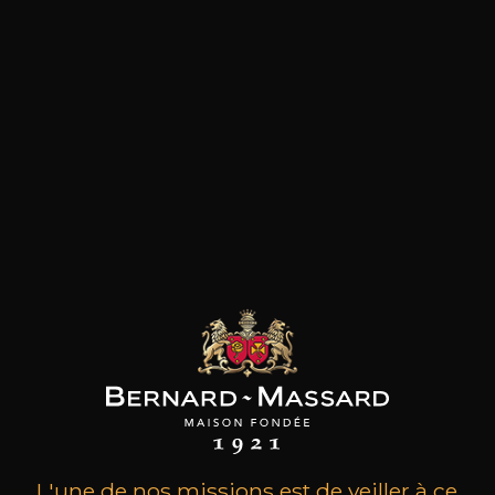
les clients qui ont acheté ce
produit ont également acheté
ceux-ci
L'une de nos missions est de veiller à ce