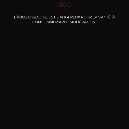
Nos promotions
L’ABUS D’ALCOOL EST DANGEREUX POUR LA SANTÉ. À
CONSOMMER AVEC MODÉRATION.
DOMAINE CLOS DES
BERNARD-MASSARD
CHÂ
ROCHERS
Pinot Noir Rosé MN AOP