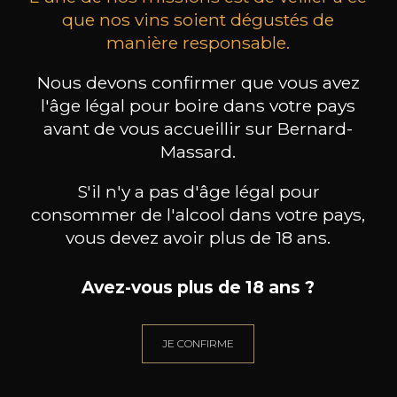
que nos vins soient dégustés de
manière responsable.
MAISON BROTTE
CHAMPAGNE DEUTZ
CH
Esprit Côtes du Rhône
Blanc de Blancs
Nous devons confirmer que vous avez
2023
2019
l'âge légal pour boire dans votre pays
avant de vous accueillir sur Bernard-
199
/
Produit indisponible
150cl /
75
Massard.
,86€
S'il n'y a pas d'âge légal pour
consommer de l'alcool dans votre pays,
vous devez avoir plus de 18 ans.
BESOIN D’UN CONSEIL ?
Avez-vous plus de 18 ans ?
NOTRE SOMMELIER VOUS ACCOMPAGNE
JE CONFIRME
JE ME LAISSE GUIDER