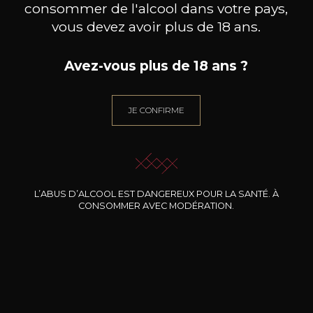
consommer de l'alcool dans votre pays,
vous devez avoir plus de 18 ans.
MAISON BROTTE
CHAMPAGNE DEUTZ
CH
Esprit Côtes du Rhône
Blanc de Blancs
Avez-vous plus de 18 ans ?
2023
2019
199
/
Produit indisponible
150cl /
75
,86€
JE CONFIRME
L’ABUS D’ALCOOL EST DANGEREUX POUR LA SANTÉ. À
CONSOMMER AVEC MODÉRATION.
BESOIN D’UN CONSEIL ?
NOTRE SOMMELIER VOUS ACCOMPAGNE
JE ME LAISSE GUIDER