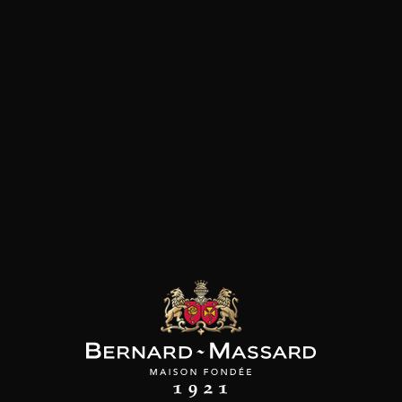
SON BROTTE
CHAMPAGNE DEUTZ
CHAMPAGNE DEUTZ
 Côtes du Rhône
Blanc de Blancs
Blanc de Blancs
2023
2019
2020
98
/
150cl /
199
t indisponible
75cl /
,56€
,86€