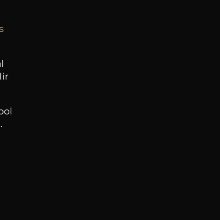
s
BESOIN D’UN CONSEIL ?
NOTRE SOMMELIER VOUS ACCOMPAGNE
l
ir
JE ME LAISSE GUIDER
ool
.