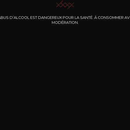
ABUS D’ALCOOL EST DANGEREUX POUR LA SANTÉ. À CONSOMMER A
MODÉRATION.
INE CLOS DES
BERNARD-MASSARD
CHÂTEAU DE
ROCHERS
PIBARNON
Pinot Noir Rosé MN
AOP
etite Fleur des
Bandol Rosé
ochers Rosé
2024
2024
2024
cl /
17
,04
75cl /
13
,40
75cl /
34
,75
15
12
31
,34€
,06€
,27€
Livraison Gratuite
Sécurisé
Livrais
À partir de 200€ d’achat
e 100% sécurisé
Sur votre lieu de tr