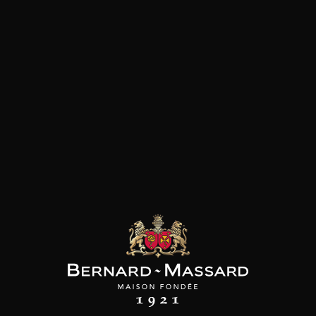
Viande blanche
les clients qui ont acheté ce
produit ont également acheté
ceux-ci