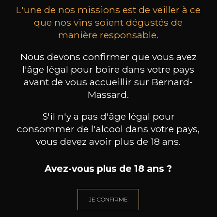
L'une de nos missions est de veiller à ce
que nos vins soient dégustés de
manière responsable.
Nous devons confirmer que vous avez
MAISON BROTTE
CHAMPAGNE DEUTZ
CH
Esprit Côtes du Rhône
Blanc de Blancs
l'âge légal pour boire dans votre pays
2023
2019
avant de vous accueillir sur Bernard-
Massard.
199
/
Produit indisponible
150cl /
75
,86€
S'il n'y a pas d'âge légal pour
consommer de l'alcool dans votre pays,
vous devez avoir plus de 18 ans.
Avez-vous plus de 18 ans ?
BESOIN D’UN CONSEIL ?
NOTRE SOMMELIER VOUS ACCOMPAGNE
JE CONFIRME
JE ME LAISSE GUIDER