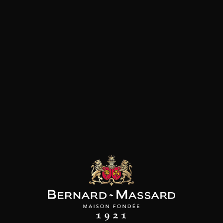
Fromage
Viande rouge
les clients qui ont acheté ce
produit ont également acheté
ceux-ci