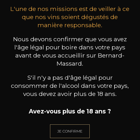
L'une de nos missions est de veiller à ce
que nos vins soient dégustés de
manière responsable.
Nous devons confirmer que vous avez
MAISON BROTTE
CHAMPAGNE DEUTZ
CH
l'âge légal pour boire dans votre pays
Esprit Côtes du Rhône
Blanc de Blancs
2023
2019
avant de vous accueillir sur Bernard-
Massard.
199
/
Produit indisponible
150cl /
75
,86€
S'il n'y a pas d'âge légal pour
consommer de l'alcool dans votre pays,
vous devez avoir plus de 18 ans.
Avez-vous plus de 18 ans ?
BESOIN D’UN CONSEIL ?
NOTRE SOMMELIER VOUS ACCOMPAGNE
JE CONFIRME