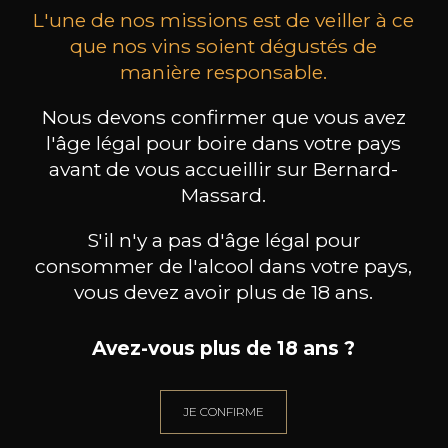
L'une de nos missions est de veiller à ce
que nos vins soient dégustés de
manière responsable.
Nous devons confirmer que vous avez
MAISON BROTTE
CHAMPAGNE DEUTZ
CH
Esprit Côtes du Rhône
Blanc de Blancs
l'âge légal pour boire dans votre pays
2023
2019
avant de vous accueillir sur Bernard-
Massard.
199
/
Produit indisponible
150cl /
75
,86€
S'il n'y a pas d'âge légal pour
consommer de l'alcool dans votre pays,
vous devez avoir plus de 18 ans.
Avez-vous plus de 18 ans ?
BESOIN D’UN CONSEIL ?
NOTRE SOMMELIER VOUS ACCOMPAGNE
JE CONFIRME
JE ME LAISSE GUIDER