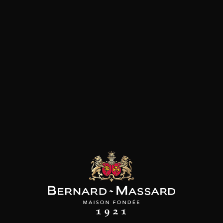
Viande rouge
les clients qui ont acheté ce
produit ont également acheté
ceux-ci