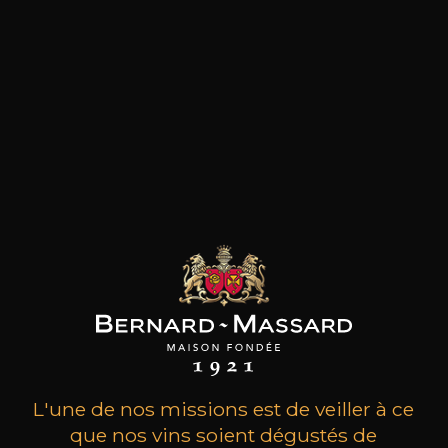
les clients qui ont acheté ce
produit ont également acheté
ceux-ci
L'une de nos missions est de veiller à ce
que nos vins soient dégustés de
MAISON BROTTE
CHAMPAGNE DEUTZ
CH