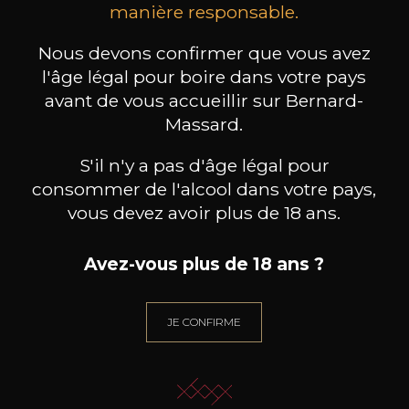
manière responsable.
Esprit Côtes du Rhône
Blanc de Blancs
2023
2019
199
/
Produit indisponible
Nous devons confirmer que vous avez
150cl /
75
,86€
l'âge légal pour boire dans votre pays
avant de vous accueillir sur Bernard-
Massard.
S'il n'y a pas d'âge légal pour
consommer de l'alcool dans votre pays,
vous devez avoir plus de 18 ans.
BESOIN D’UN CONSEIL ?
NOTRE SOMMELIER VOUS ACCOMPAGNE
Avez-vous plus de 18 ans ?
JE ME LAISSE GUIDER
JE CONFIRME
Nos promotions